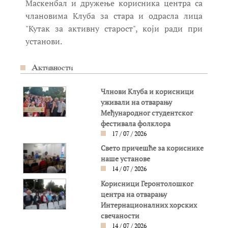
Маскенбал и дружење корисника центра са
члановима Клуба за стара и одрасла лица
"Кутак за активну старост", који ради при
установи.
Активности
Члнови Клуба и корисници
уживали на отварању
Међународног студентског
фестивала фолклора
17 / 07 / 2026
Свето причешће за кориснике
наше установе
14 / 07 / 2026
Корисници Геронтолошког
центра на отварању
Интернационалних хорских
свечаности
14 / 07 / 2026