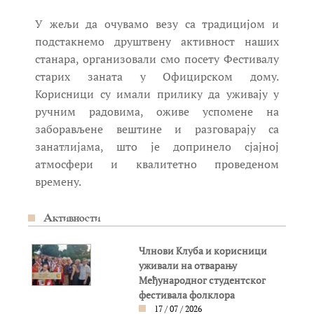
У жељи да очувамо везу са традицијом и
подстакнемо друштвену активност наших
станара, организовали смо посету Фестивалу
старих заната у Официрском дому.
Корисници су имали прилику да уживају у
ручним радовима, оживе успомене на
заборављене вештине и разговарају са
занатлијама, што је допринело сјајној
атмосфери и квалитетно проведеном
времену.
Активности
Члнови Клуба и корисници
уживали на отварању
Међународног студентског
фестивала фолклора
17 / 07 / 2026